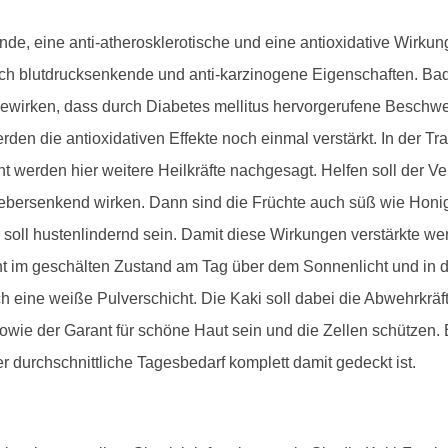
nde, eine anti-atherosklerotische und eine antioxidative Wirku
ch blutdrucksenkende und anti-karzinogene Eigenschaften. B
i bewirken, dass durch Diabetes mellitus hervorgerufene Besch
erden die antioxidativen Effekte noch einmal verstärkt. In der T
 werden hier weitere Heilkräfte nachgesagt. Helfen soll der V
 fiebersenkend wirken. Dann sind die Früchte auch süß wie Hon
oll hustenlindernd sein. Damit diese Wirkungen verstärkte wer
ht im geschälten Zustand am Tag über dem Sonnenlicht und in 
ch eine weiße Pulverschicht. Die Kaki soll dabei die Abwehrkräft
owie der Garant für schöne Haut sein und die Zellen schützen.
er durchschnittliche Tagesbedarf komplett damit gedeckt ist.