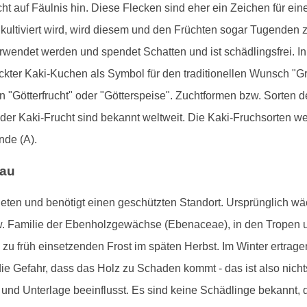
cht auf Fäulnis hin. Diese Flecken sind eher ein Zeichen für ei
tiviert wird, wird diesem und den Früchten sogar Tugenden z
erwendet werden und spendet Schatten und ist schädlingsfrei. In
ter Kaki-Kuchen als Symbol für den traditionellen Wunsch "G
 "Götterfrucht" oder "Götterspeise". Zuchtformen bzw. Sorten d
er Kaki-Frucht sind bekannt weltweit. Die Kaki-Fruchsorten we
nde (A).
bau
ten und benötigt einen geschützten Standort. Ursprünglich wäc
. Familie der Ebenholzgewächse (Ebenaceae), in den Tropen u
u früh einsetzenden Frost im späten Herbst. Im Winter ertrag
die Gefahr, dass das Holz zu Schaden kommt - das ist also nicht
und Unterlage beeinflusst. Es sind keine Schädlinge bekannt,