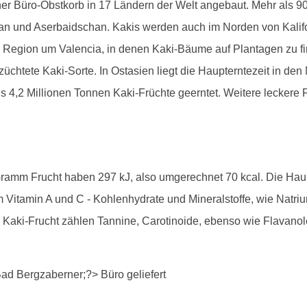
 Büro-Obstkorb in 17 Ländern der Welt angebaut. Mehr als 90 P
pan und Aserbaidschan. Kakis werden auch im Norden von Kali
 Region um Valencia, in denen Kaki-Bäume auf Plantagen zu finde
chtete Kaki-Sorte. In Ostasien liegt die Haupterntezeit in d
s 4,2 Millionen Tonnen Kaki-Früchte geerntet. Weitere leckere F
 Gramm Frucht haben 297 kJ, also umgerechnet 70 kcal. Die Hau
m Vitamin A und C - Kohlenhydrate und Mineralstoffe, wie Natri
er Kaki-Frucht zählen Tannine, Carotinoide, ebenso wie Flavan