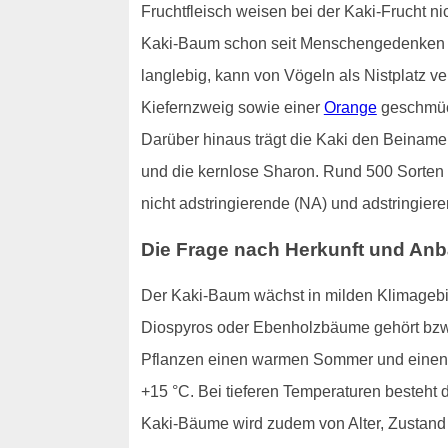
Fruchtfleisch weisen bei der Kaki-Frucht ni
Kaki-Baum schon seit Menschengedenken kul
langlebig, kann von Vögeln als Nistplatz v
Kiefernzweig sowie einer
Orange
geschmück
Darüber hinaus trägt die Kaki den Beinamen
und die kernlose Sharon. Rund 500 Sorten d
nicht adstringierende (NA) und adstringiere
Die Frage nach Herkunft und An
Der Kaki-Baum wächst in milden Klimagebie
Diospyros oder Ebenholzbäume gehört bzw
Pflanzen einen warmen Sommer und einen z
+15 °C. Bei tieferen Temperaturen besteht 
Kaki-Bäume wird zudem von Alter, Zustand 