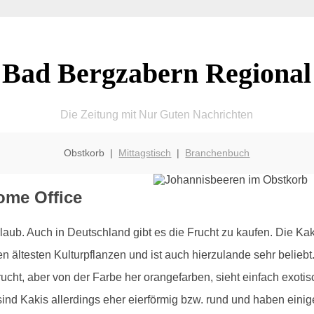
Bad Bergzabern Regional
Die Zeitung mit Nur Guten Nachrichten
Obstkorb |
Mittagstisch
|
Branchenbuch
Home Office
ub. Auch in Deutschland gibt es die Frucht zu kaufen. Die Kak
en ältesten Kulturpflanzen und ist auch hierzulande sehr beli
cht, aber von der Farbe her orangefarben, sieht einfach exotis
sind Kakis allerdings eher eierförmig bzw. rund und haben ein