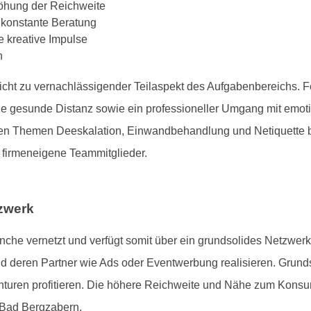
öhung der Reichweite
 konstante Beratung
 kreative Impulse
n
cht zu vernachlässigender Teilaspekt des Aufgabenbereichs. F
eine gesunde Distanz sowie ein professioneller Umgang mit em
den Themen Deeskalation, Einwandbehandlung und Netiquette 
 firmeneigene Teammitglieder.
tzwerk
anche vernetzt und verfügt somit über ein grundsolides Netzwer
nd deren Partner wie Ads oder Eventwerbung realisieren. Grun
turen profitieren. Die höhere Reichweite und Nähe zum Konsu
 Bad Bergzabern.